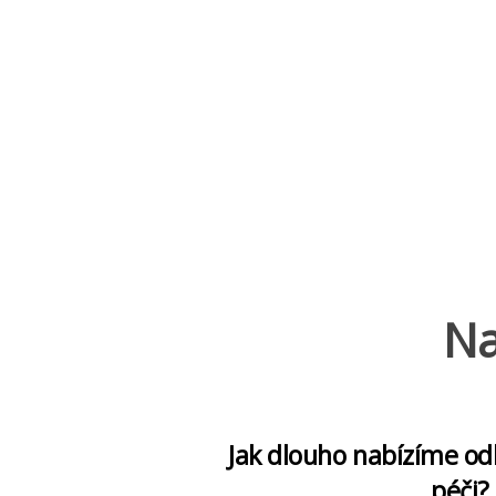
Na
Jak dlouho nabízíme o
péči?