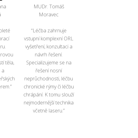
ana
MUDr. Tomáš
á
Moravec
leté
“Léčba zahrnuje
prací
vstupní komplexní ORL
ru.
vyšetření, konzultaci a
erovou
návrh řešení.
tí těla,
Specializujeme se na
 a
řešení nosní
eřských
neprůchodnosti, léčbu
rem.”
chronické rýmy či léčbu
chrápání. K tomu slouží
nejmodernější technika
včetně laseru.”