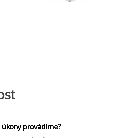
ost
é úkony provádíme?