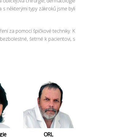
a obličejová chirurgie, dermatologie
a s některými typy zákroků jsme byli
ení za pomocí špičkové techniky. K
bezbolestné, šetrné k pacientovi, s
gie
ORL