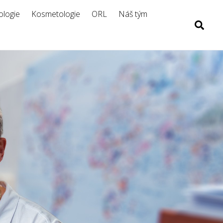
logie
Kosmetologie
ORL
Náš tým