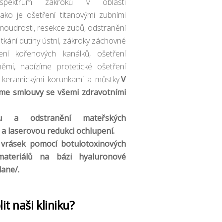
spektrum zákroků v oblasti
jako je ošetření titanovými zubními
moudrosti, resekce zubů, odstranění
tkání dutiny ústní, zákroky záchovné
ení kořenových kanálků, ošetření
němi, nabízíme protetické ošetření
 keramickými korunkami a můstky.
V
me smlouvy se všemi zdravotními
ku a odstranění mateřských
a laserovou redukci ochlupení.
sek pomocí botulotoxinových
materiálů na bázi hyaluronové
lane/.
it naši kliniku?