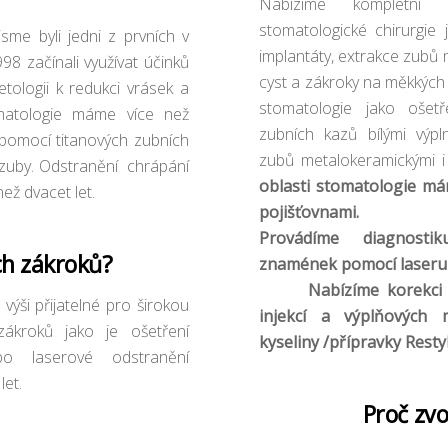
Nabízíme kompletní 
stomatologické chirurgie 
jsme byli jedni z prvních v
implantáty, extrakce zubů 
998 začínali využívat účinků
cyst a zákroky na měkkých 
tologii k redukci vrásek a
stomatologie jako ošetř
omatologie máme více než
zubních kazů bílými výpl
 pomocí titanových zubních
zubů metalokeramickými i
 zuby. Odstranění chrápání
oblasti stomatologie má
ež dvacet let.
pojišťovnami.
Provádíme diagnosti
ch zákroků?
znamének pomocí laseru 
Nabízíme korekci vrá
výši přijatelné pro širokou
injekcí a výplňových 
zákroků jako je ošetření
kyseliny /přípravky Resty
ebo laserové odstranění
let.
Proč zvol