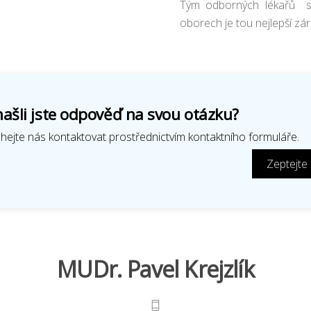
Tým odborných lékařů s 
oborech je tou nejlepší zá
ašli jste odpověď na svou otázku?
ejte nás kontaktovat prostřednictvím kontaktního formuláře.
Zeptejte
MUDr. Pavel Krejzlík