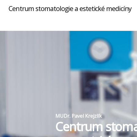
Centrum stomatologie a estetické medicíny
MUDr. Pavel Krejzlík
Centrum stoma