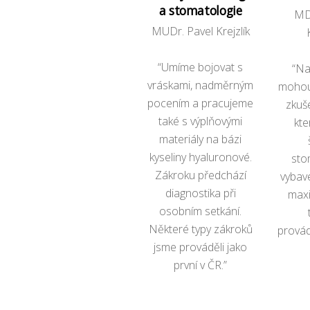
a stomatologie
MD
MUDr. Pavel Krejzlík
“Umíme bojovat s
“Na
vráskami, nadměrným
mohou
pocením a pracujeme
zkuš
také s výplňovými
kte
materiály na bázi
kyseliny hyaluronové.
sto
Zákroku předchází
vybave
diagnostika při
maxi
osobním setkání.
Některé typy zákroků
provád
jsme prováděli jako
první v ČR.”