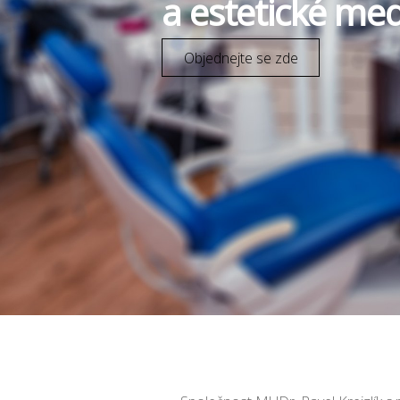
a estetické med
Objednejte se zde