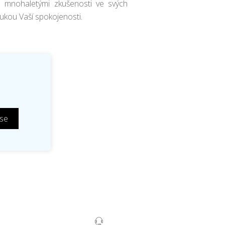
mnohaletými zkušenosti ve svých
rukou Vaší spokojenosti.
 se