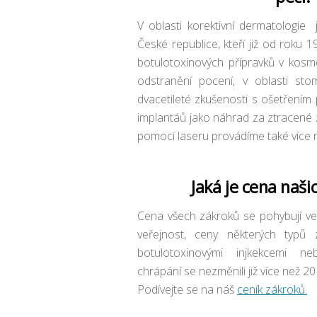
V oblasti korektivní dermatologie 
České republice, kteří již od roku 1
botulotoxinových přípravků v kosme
odstranění pocení, v oblasti st
dvacetileté zkušenosti s ošetřením
implantáů jako náhrad za ztracené
pomocí laseru provádíme také více n
Jaká je cena naši
Cena všech zákroků se pohybují ve 
veřejnost, ceny některých typů 
botulotoxinovými injkekcemi n
chrápání se nezměnili již více než 20 
Podívejte se na náš
ceník zákroků.