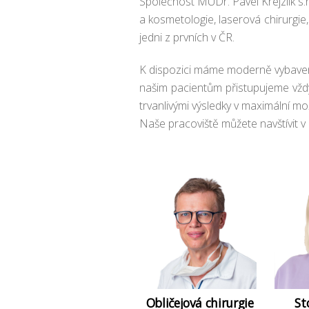
Společnost MUDr. Pavel Krejzlík s.r
a kosmetologie, laserová chirurgie,
jedni z prvních v ČR.
K dispozici máme moderně vybavené
našim pacientům přistupujeme vždy 
trvanlivými výsledky v maximální mož
Naše pracoviště můžete navštívit v
Obličejová chirurgie
St