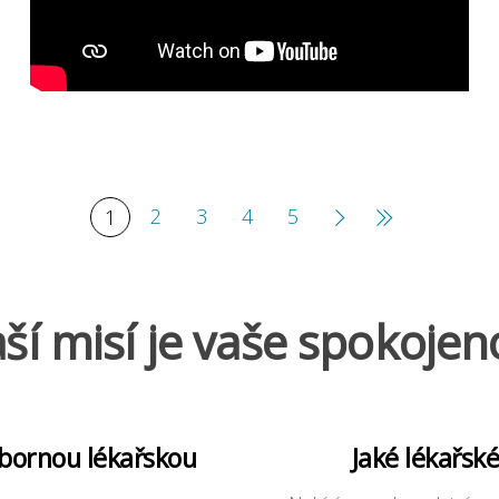
2
3
4
5
1
ší misí je vaše spokojen
dbornou lékařskou
Jaké lékařsk