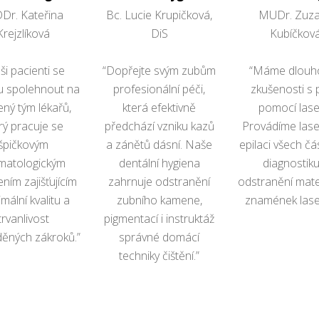
Dr. Kateřina
Bc. Lucie Krupičková,
MUDr. Zuz
Krejzlíková
DiS
Kubíčkov
ši pacienti se
“Dopřejte svým zubům
“Máme dlouho
 spolehnout na
profesionální péči,
zkušenosti s 
ený tým lékařů,
která efektivně
pomocí lase
rý pracuje se
předchází vzniku kazů
Provádíme las
špičkovým
a zánětů dásní. Naše
epilaci všech čás
matologickým
dentální hygiena
diagnostiku
ním zajišťujícím
zahrnuje odstranění
odstranění mat
mální kvalitu a
zubního kamene,
znamének lase
trvanlivost
pigmentací i instruktáž
ěných zákroků.”
správné domácí
techniky čištění.”