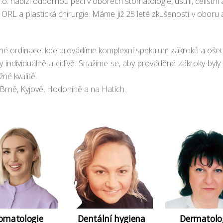
.o. nabízí odbornou péči v oborech stomatologie, ústní, čelistní 
 ORL a plastická chirurgie. Máme již 25 leté zkušenosti v oboru 
 ordinace, kde provádíme komplexní spektrum zákroků a ošetř
individuálně a citlivě. Snažíme se, aby prováděné zákroky byly 
né kvalitě.
 Brně, Kyjově, Hodoníně a na Hatích.
omatologie
Dentální hygiena
Dermatolo