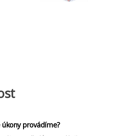
ost
é úkony provádíme?