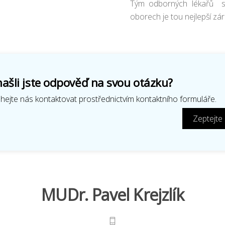
Tým odborných lékařů s 
oborech je tou nejlepší zá
ašli jste odpověď na svou otázku?
ejte nás kontaktovat prostřednictvím kontaktního formuláře.
Zeptejte
MUDr. Pavel Krejzlík