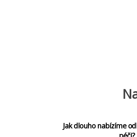
Na
Jak dlouho nabízíme o
péči?