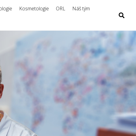
logie
Kosmetologie
ORL
Náš tým