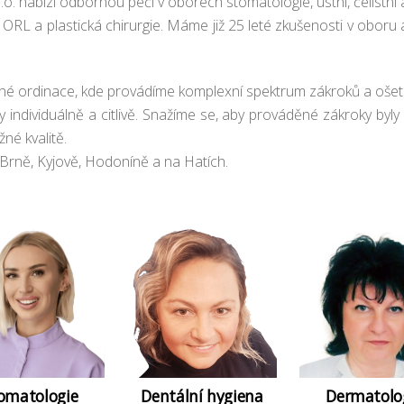
.o. nabízí odbornou péči v oborech stomatologie, ústní, čelistní 
 ORL a plastická chirurgie. Máme již 25 leté zkušenosti v oboru 
 ordinace, kde provádíme komplexní spektrum zákroků a ošetř
individuálně a citlivě. Snažíme se, aby prováděné zákroky byly 
né kvalitě.
 Brně, Kyjově, Hodoníně a na Hatích.
omatologie
Dentální hygiena
Dermatolo