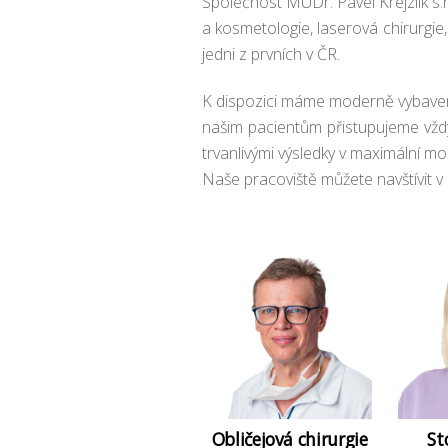
Společnost MUDr. Pavel Krejzlík s.r
a kosmetologie, laserová chirurgie,
jedni z prvních v ČR.
K dispozici máme moderně vybavené
našim pacientům přistupujeme vždy 
trvanlivými výsledky v maximální mož
Naše pracoviště můžete navštívit v
Obličejová chirurgie
St