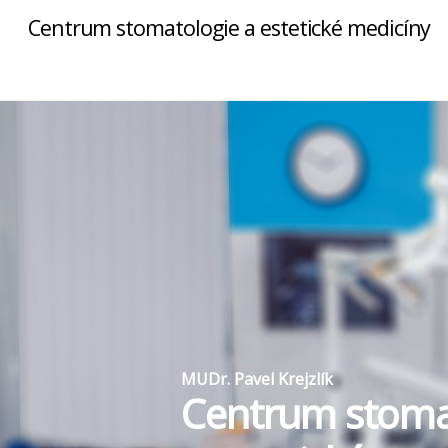
Centrum stomatologie a estetické medicíny
MUDr. Pavel Krejzlík
Centrum stoma