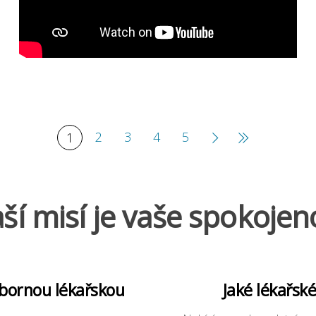
2
3
4
5
1
ší misí je vaše spokojen
dbornou lékařskou
Jaké lékařsk