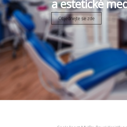
a estetické med
Objednejte se zde