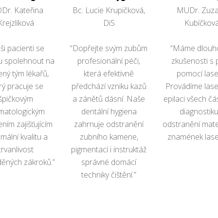
Dr. Kateřina
Bc. Lucie Krupičková,
MUDr. Zuz
Krejzlíková
DiS
Kubíčkov
ši pacienti se
“Dopřejte svým zubům
“Máme dlouho
 spolehnout na
profesionální péči,
zkušenosti s 
ený tým lékařů,
která efektivně
pomocí lase
rý pracuje se
předchází vzniku kazů
Provádíme las
špičkovým
a zánětů dásní. Naše
epilaci všech čás
matologickým
dentální hygiena
diagnostiku
ním zajišťujícím
zahrnuje odstranění
odstranění mat
mální kvalitu a
zubního kamene,
znamének lase
trvanlivost
pigmentací i instruktáž
ěných zákroků.”
správné domácí
techniky čištění.”