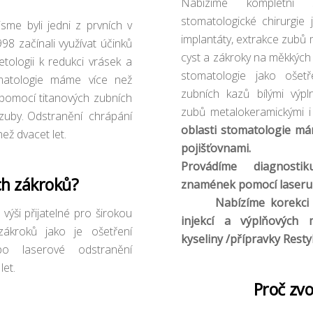
Nabízíme kompletní 
stomatologické chirurgie 
jsme byli jedni z prvních v
implantáty, extrakce zubů 
998 začínali využívat účinků
cyst a zákroky na měkkých 
tologii k redukci vrásek a
stomatologie jako ošetř
omatologie máme více než
zubních kazů bílými výpl
 pomocí titanových zubních
zubů metalokeramickými i
 zuby. Odstranění chrápání
oblasti stomatologie má
ež dvacet let.
pojišťovnami.
Provádíme diagnosti
ch zákroků?
znamének pomocí laseru 
Nabízíme korekci vrá
výši přijatelné pro širokou
injekcí a výplňových 
zákroků jako je ošetření
kyseliny /přípravky Resty
ebo laserové odstranění
let.
Proč zvol