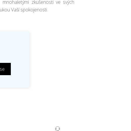
mnohaletými zkušenosti ve svých
rukou Vaší spokojenosti.
 se