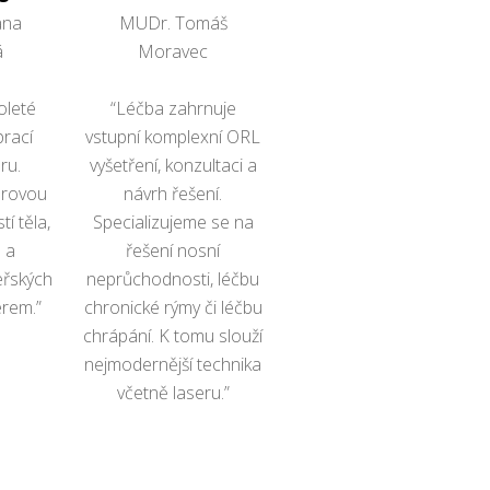
ana
MUDr. Tomáš
á
Moravec
leté
“Léčba zahrnuje
prací
vstupní komplexní ORL
ru.
vyšetření, konzultaci a
erovou
návrh řešení.
tí těla,
Specializujeme se na
 a
řešení nosní
eřských
neprůchodnosti, léčbu
rem.”
chronické rýmy či léčbu
chrápání. K tomu slouží
nejmodernější technika
včetně laseru.”