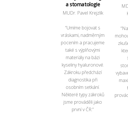
a stomatologie
MD
MUDr. Pavel Krejzlík
“Umíme bojovat s
“Na
vráskami, nadměrným
mohou
pocením a pracujeme
zkuš
také s výplňovými
kte
materiály na bázi
kyseliny hyaluronové.
sto
Zákroku předchází
vybave
diagnostika při
maxi
osobním setkání.
Některé typy zákroků
provád
jsme prováděli jako
první v ČR.”