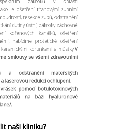
spektrum zákroků v oblasti
jako je ošetření titanovými zubními
moudrosti, resekce zubů, odstranění
tkání dutiny ústní, zákroky záchovné
ení kořenových kanálků, ošetření
němi, nabízíme protetické ošetření
 keramickými korunkami a můstky.
V
me smlouvy se všemi zdravotními
ku a odstranění mateřských
a laserovou redukci ochlupení.
sek pomocí botulotoxinových
materiálů na bázi hyaluronové
lane/.
it naši kliniku?