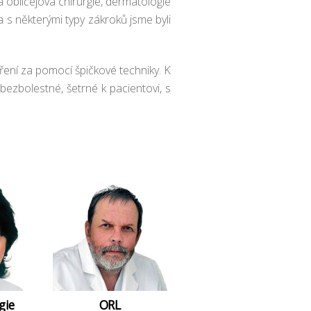
a obličejová chirurgie, dermatologie
a s některými typy zákroků jsme byli
ení za pomocí špičkové techniky. K
bezbolestné, šetrné k pacientovi, s
gie
ORL