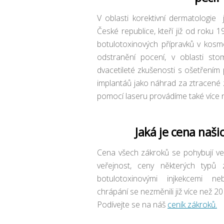
V oblasti korektivní dermatologie 
České republice, kteří již od roku 1
botulotoxinových přípravků v kosme
odstranění pocení, v oblasti st
dvacetileté zkušenosti s ošetřením
implantáů jako náhrad za ztracené
pomocí laseru provádíme také více n
Jaká je cena naši
Cena všech zákroků se pohybují ve 
veřejnost, ceny některých typů 
botulotoxinovými injkekcemi n
chrápání se nezměnili již více než 20 
Podívejte se na náš
ceník zákroků.