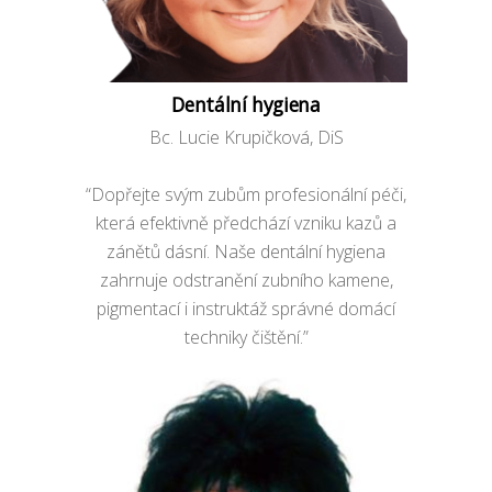
Dentální hygiena
Bc. Lucie Krupičková, DiS
“Dopřejte svým zubům profesionální péči,
která efektivně předchází vzniku kazů a
zánětů dásní. Naše dentální hygiena
zahrnuje odstranění zubního kamene,
pigmentací i instruktáž správné domácí
techniky čištění.”