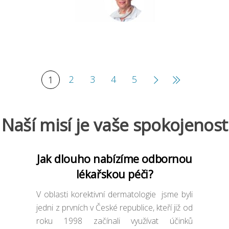
2
3
4
5
1
Naší misí je vaše spokojenost
Jak dlouho nabízíme odbornou
lékařskou péči?
V oblasti korektivní dermatologie jsme byli
jedni z prvních v České republice, kteří již od
roku 1998 začínali využívat účinků