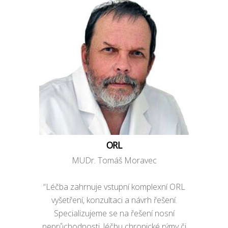
ORL
MUDr. Tomáš Moravec
“Léčba zahrnuje vstupní komplexní ORL
vyšetření, konzultaci a návrh řešení.
Specializujeme se na řešení nosní
neprůchodnosti, léčbu chronické rýmy či