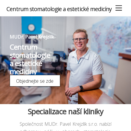
M
Centrum stomatologie a estetické medicíny
e
n
u
MUDr. Pavel Krejzlík
Centrum
stomatologie
a estetické
medicíny
Objednejte se zde
Specializace naší kliniky
Společnost MUDr. Pavel Krejzlík s.r.o. nabízí