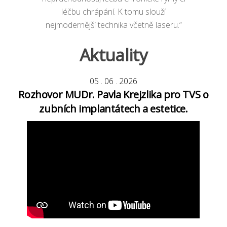
léčbu chrápání. K tomu slouží
nejmodernější technika včetně laseru.”
Aktuality
05
.
06
.
2026
Rozhovor MUDr. Pavla Krejzlika pro TVS o
zubních implantátech a estetice.