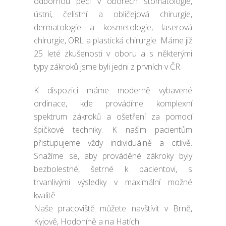
odbornou péči v oborech stomatologie,
ústní, čelistní a obličejová chirurgie,
dermatologie a kosmetologie, laserová
chirurgie, ORL a plastická chirurgie. Máme již
25 leté zkušenosti v oboru a s některými
typy zákroků jsme byli jedni z prvních v ČR.
K dispozici máme moderně vybavené
ordinace, kde provádíme komplexní
spektrum zákroků a ošetření za pomocí
špičkové techniky. K našim pacientům
přistupujeme vždy individuálně a citlivě.
Snažíme se, aby prováděné zákroky byly
bezbolestné, šetrné k pacientovi, s
trvanlivými výsledky v maximální možné
kvalitě.
Naše pracoviště můžete navštívit v Brně,
Kyjově, Hodoníně a na Hatích.