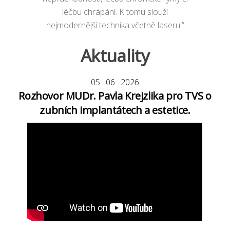
léčbu chrápání. K tomu slouží
nejmodernější technika včetně laseru.”
Aktuality
05
.
06
.
2026
Rozhovor MUDr. Pavla Krejzlika pro TVS o
zubních implantátech a estetice.