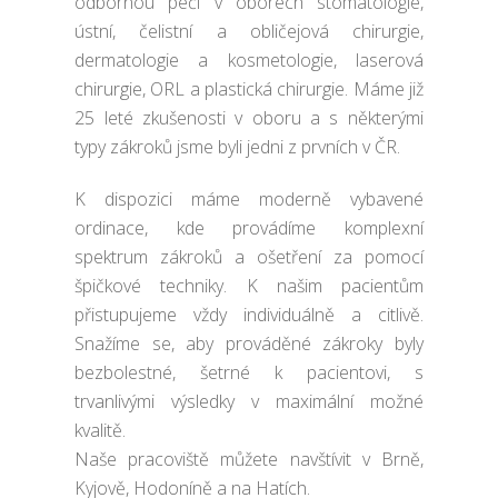
odbornou péči v oborech stomatologie,
ústní, čelistní a obličejová chirurgie,
dermatologie a kosmetologie, laserová
chirurgie, ORL a plastická chirurgie. Máme již
25 leté zkušenosti v oboru a s některými
typy zákroků jsme byli jedni z prvních v ČR.
K dispozici máme moderně vybavené
ordinace, kde provádíme komplexní
spektrum zákroků a ošetření za pomocí
špičkové techniky. K našim pacientům
přistupujeme vždy individuálně a citlivě.
Snažíme se, aby prováděné zákroky byly
bezbolestné, šetrné k pacientovi, s
trvanlivými výsledky v maximální možné
kvalitě.
Naše pracoviště můžete navštívit v Brně,
Kyjově, Hodoníně a na Hatích.