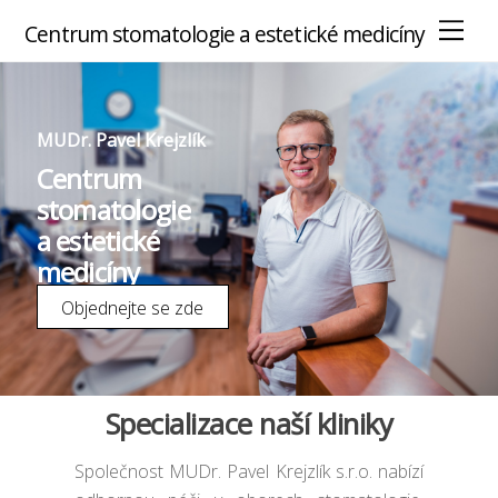
M
Centrum stomatologie a estetické medicíny
e
n
u
MUDr. Pavel Krejzlík
Centrum
stomatologie
a estetické
medicíny
Objednejte se zde
Specializace naší kliniky
Společnost MUDr. Pavel Krejzlík s.r.o. nabízí