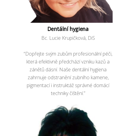
Dentální hygiena
Bc. Lucie Krupičková, DiS
“Dopřejte svým zubům profesionální péči,
která efektivně předchází vzniku kazů a
zánětů dásní. Naše dentální hygiena
zahrnuje odstranění zubního kamene,
pigmentací i instruktáž správné domácí
techniky čištění.”