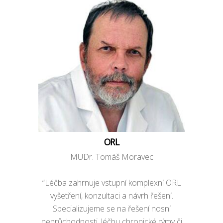
ORL
MUDr. Tomáš Moravec
“Léčba zahrnuje vstupní komplexní ORL
vyšetření, konzultaci a návrh řešení.
Specializujeme se na řešení nosní
neprůchodnosti, léčbu chronické rýmy či