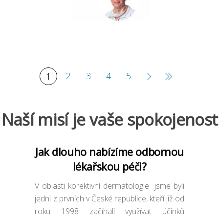
2
3
4
5
1
Naší misí je vaše spokojenost
Jak dlouho nabízíme odbornou
lékařskou péči?
V oblasti korektivní dermatologie jsme byli
jedni z prvních v České republice, kteří již od
roku 1998 začínali využívat účinků