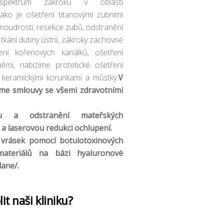
spektrum zákroků v oblasti
jako je ošetření titanovými zubními
moudrosti, resekce zubů, odstranění
tkání dutiny ústní, zákroky záchovné
ení kořenových kanálků, ošetření
němi, nabízíme protetické ošetření
 keramickými korunkami a můstky.
V
me smlouvy se všemi zdravotními
ku a odstranění mateřských
a laserovou redukci ochlupení.
sek pomocí botulotoxinových
materiálů na bázi hyaluronové
lane/.
it naši kliniku?