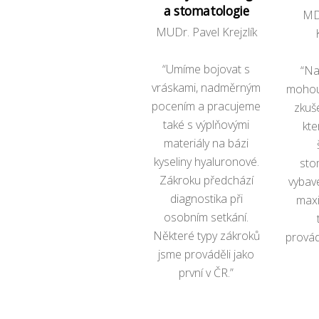
a stomatologie
MD
MUDr. Pavel Krejzlík
“Umíme bojovat s
“Na
vráskami, nadměrným
mohou
pocením a pracujeme
zkuš
také s výplňovými
kte
materiály na bázi
kyseliny hyaluronové.
sto
Zákroku předchází
vybave
diagnostika při
maxi
osobním setkání.
Některé typy zákroků
provád
jsme prováděli jako
první v ČR.”