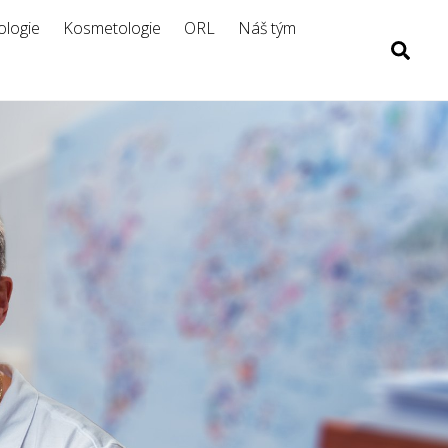
logie
Kosmetologie
ORL
Náš tým