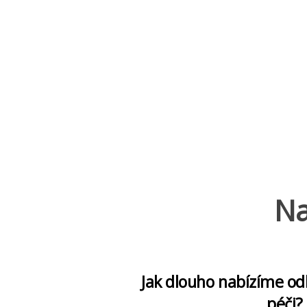
Na
Jak dlouho nabízíme o
péči?