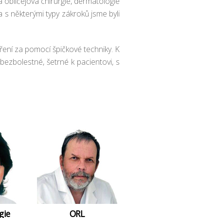
a obličejová chirurgie, dermatologie
a s některými typy zákroků jsme byli
ení za pomocí špičkové techniky. K
bezbolestné, šetrné k pacientovi, s
gie
ORL