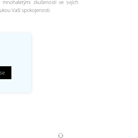
mnohaletými zkušenosti ve svých
rukou Vaší spokojenosti.
 se