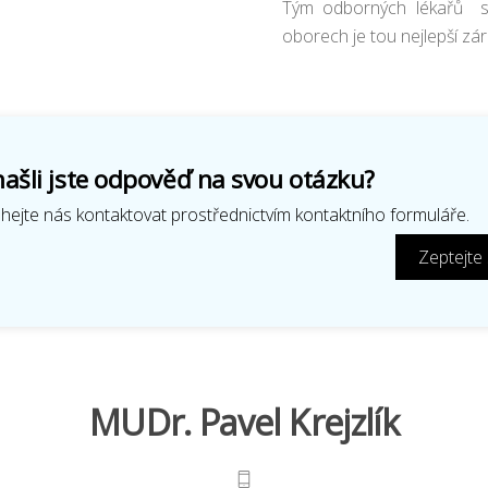
Tým odborných lékařů s 
oborech je tou nejlepší zá
ašli jste odpověď na svou otázku?
ejte nás kontaktovat prostřednictvím kontaktního formuláře.
Zeptejte
MUDr. Pavel Krejzlík