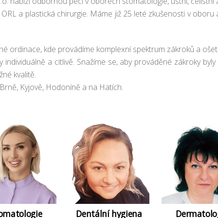
.o. nabízí odbornou péči v oborech stomatologie, ústní, čelistní 
 ORL a plastická chirurgie. Máme již 25 leté zkušenosti v oboru 
 ordinace, kde provádíme komplexní spektrum zákroků a ošetř
individuálně a citlivě. Snažíme se, aby prováděné zákroky byly 
né kvalitě.
 Brně, Kyjově, Hodoníně a na Hatích.
omatologie
Dentální hygiena
Dermatolo