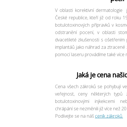
V oblasti korektivní dermatologie 
České republice, kteří již od roku 1
botulotoxinových přípravků v kosme
odstranění pocení, v oblasti st
dvacetileté zkušenosti s ošetřením
implantáů jako náhrad za ztracené
pomocí laseru provádíme také více n
Jaká je cena naši
Cena všech zákroků se pohybují ve 
veřejnost, ceny některých typů 
botulotoxinovými injkekcemi n
chrápání se nezměnili již více než 20 
Podívejte se na náš
ceník zákroků.