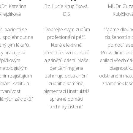
Dr. Kateřina
Bc. Lucie Krupičková,
MUDr. Zuz
Krejzlíková
DiS
Kubíčkov
ši pacienti se
“Dopřejte svým zubům
“Máme dlouho
 spolehnout na
profesionální péči,
zkušenosti s 
ený tým lékařů,
která efektivně
pomocí lase
rý pracuje se
předchází vzniku kazů
Provádíme las
špičkovým
a zánětů dásní. Naše
epilaci všech čás
matologickým
dentální hygiena
diagnostiku
ním zajišťujícím
zahrnuje odstranění
odstranění mat
mální kvalitu a
zubního kamene,
znamének lase
trvanlivost
pigmentací i instruktáž
ěných zákroků.”
správné domácí
techniky čištění.”