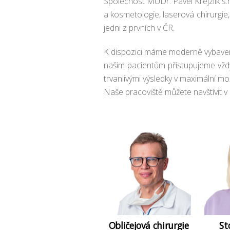
Společnost MUDr. Pavel Krejzlík s.r
a kosmetologie, laserová chirurgie,
jedni z prvních v ČR.
K dispozici máme moderně vybavené
našim pacientům přistupujeme vždy 
trvanlivými výsledky v maximální mož
Naše pracoviště můžete navštívit v
Obličejová chirurgie
St