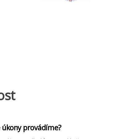
ost
é úkony provádíme?