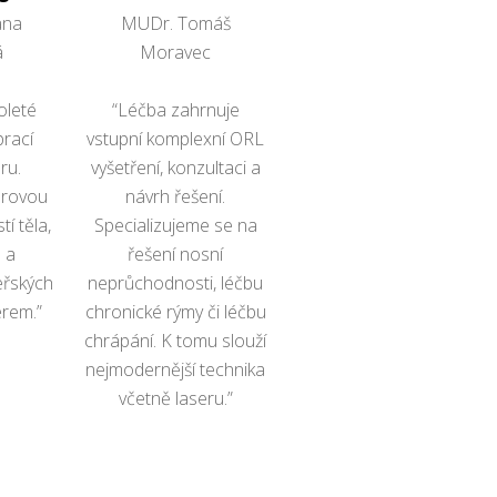
ana
MUDr. Tomáš
á
Moravec
leté
“Léčba zahrnuje
prací
vstupní komplexní ORL
ru.
vyšetření, konzultaci a
erovou
návrh řešení.
tí těla,
Specializujeme se na
 a
řešení nosní
eřských
neprůchodnosti, léčbu
rem.”
chronické rýmy či léčbu
chrápání. K tomu slouží
nejmodernější technika
včetně laseru.”