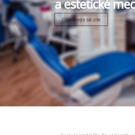
a estetické med
Objednejte se zde