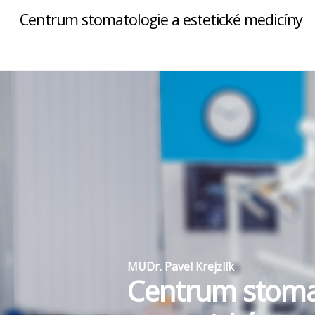
Centrum stomatologie a estetické medicíny
MUDr. Pavel Krejzlík
Centrum stoma