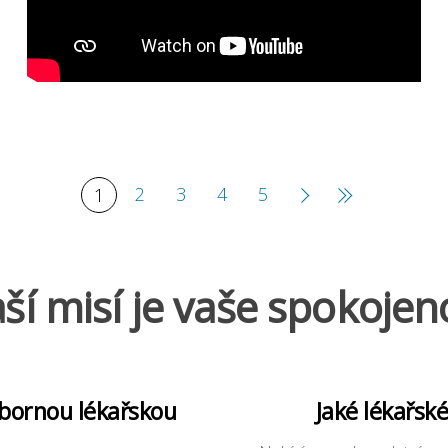
2
3
4
5
1
ší misí je vaše spokojen
dbornou lékařskou
Jaké lékařsk