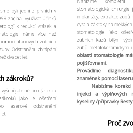
Nabízíme kompletní 
stomatologické chirurgie 
jsme byli jedni z prvních v
implantáty, extrakce zubů 
998 začínali využívat účinků
cyst a zákroky na měkkých 
tologii k redukci vrásek a
stomatologie jako ošetř
omatologie máme více než
zubních kazů bílými výpl
 pomocí titanových zubních
zubů metalokeramickými i
 zuby. Odstranění chrápání
oblasti stomatologie má
ež dvacet let.
pojišťovnami.
Provádíme diagnosti
ch zákroků?
znamének pomocí laseru 
Nabízíme korekci vrá
výši přijatelné pro širokou
injekcí a výplňových 
zákroků jako je ošetření
kyseliny /přípravky Resty
ebo laserové odstranění
let.
Proč zvol