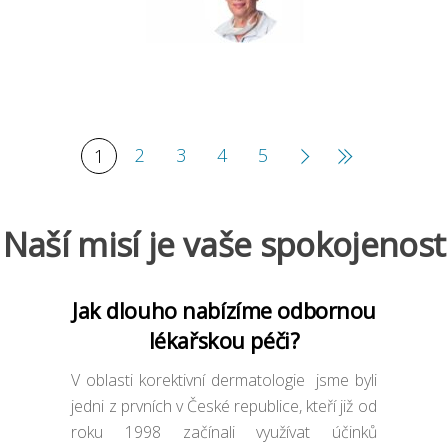
2
3
4
5
1
Naší misí je vaše spokojenost
Jak dlouho nabízíme odbornou
lékařskou péči?
V oblasti korektivní dermatologie jsme byli
jedni z prvních v České republice, kteří již od
roku 1998 začínali využívat účinků