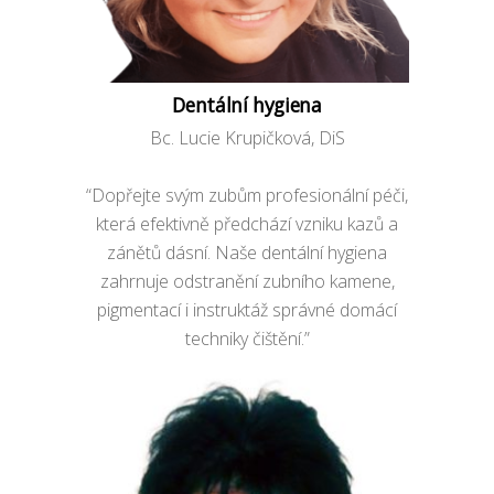
Dentální hygiena
Bc. Lucie Krupičková, DiS
“Dopřejte svým zubům profesionální péči,
která efektivně předchází vzniku kazů a
zánětů dásní. Naše dentální hygiena
zahrnuje odstranění zubního kamene,
pigmentací i instruktáž správné domácí
techniky čištění.”