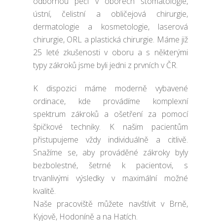
odbornou péči v oborech stomatologie,
ústní, čelistní a obličejová chirurgie,
dermatologie a kosmetologie, laserová
chirurgie, ORL a plastická chirurgie. Máme již
25 leté zkušenosti v oboru a s některými
typy zákroků jsme byli jedni z prvních v ČR.
K dispozici máme moderně vybavené
ordinace, kde provádíme komplexní
spektrum zákroků a ošetření za pomocí
špičkové techniky. K našim pacientům
přistupujeme vždy individuálně a citlivě.
Snažíme se, aby prováděné zákroky byly
bezbolestné, šetrné k pacientovi, s
trvanlivými výsledky v maximální možné
kvalitě.
Naše pracoviště můžete navštívit v Brně,
Kyjově, Hodoníně a na Hatích.