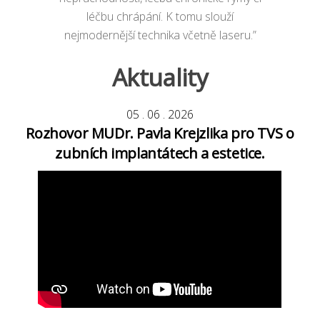
léčbu chrápání. K tomu slouží
nejmodernější technika včetně laseru.”
Aktuality
05
.
06
.
2026
Rozhovor MUDr. Pavla Krejzlika pro TVS o
zubních implantátech a estetice.