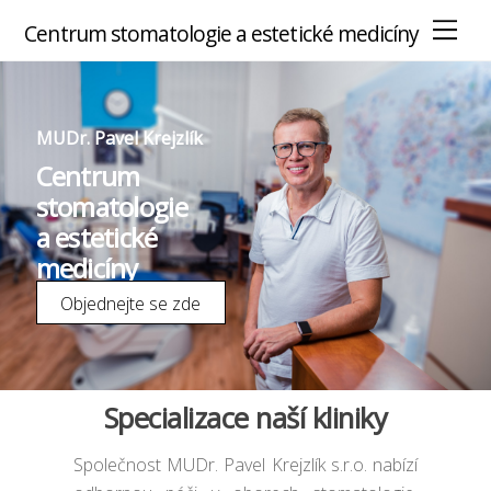
M
Centrum stomatologie a estetické medicíny
e
n
u
MUDr. Pavel Krejzlík
Centrum
stomatologie
a estetické
medicíny
Objednejte se zde
Specializace naší kliniky
Společnost MUDr. Pavel Krejzlík s.r.o. nabízí