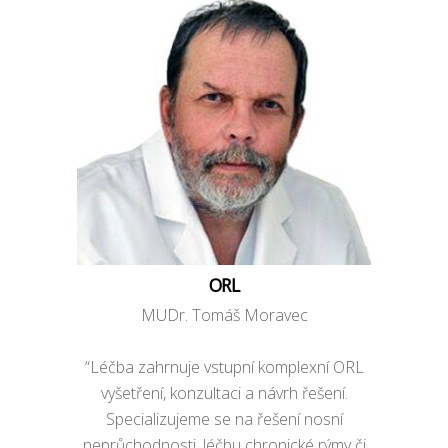
ORL
MUDr. Tomáš Moravec
“Léčba zahrnuje vstupní komplexní ORL
vyšetření, konzultaci a návrh řešení.
Specializujeme se na řešení nosní
neprůchodnosti, léčbu chronické rýmy či