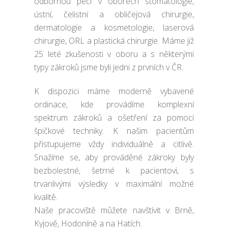
odbornou péči v oborech stomatologie,
ústní, čelistní a obličejová chirurgie,
dermatologie a kosmetologie, laserová
chirurgie, ORL a plastická chirurgie. Máme již
25 leté zkušenosti v oboru a s některými
typy zákroků jsme byli jedni z prvních v ČR.
K dispozici máme moderně vybavené
ordinace, kde provádíme komplexní
spektrum zákroků a ošetření za pomocí
špičkové techniky. K našim pacientům
přistupujeme vždy individuálně a citlivě.
Snažíme se, aby prováděné zákroky byly
bezbolestné, šetrné k pacientovi, s
trvanlivými výsledky v maximální možné
kvalitě.
Naše pracoviště můžete navštívit v Brně,
Kyjově, Hodoníně a na Hatích.