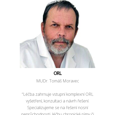
ORL
MUDr. Tomáš Moravec
“Léčba zahrnuje vstupní komplexní ORL
vyšetření, konzultaci a návrh řešení.
Specializujeme se na řešení nosní
neprůchodnosti, léčbu chronické rýmy či