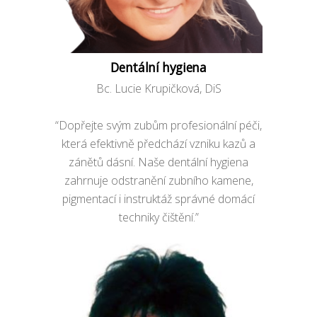
Dentální hygiena
Bc. Lucie Krupičková, DiS
“Dopřejte svým zubům profesionální péči,
která efektivně předchází vzniku kazů a
zánětů dásní. Naše dentální hygiena
zahrnuje odstranění zubního kamene,
pigmentací i instruktáž správné domácí
techniky čištění.”