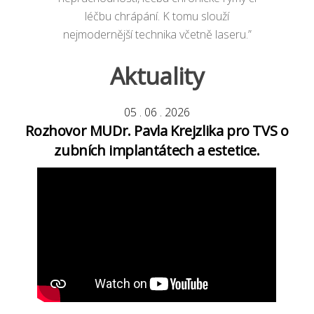
léčbu chrápání. K tomu slouží
nejmodernější technika včetně laseru.”
Aktuality
05
.
06
.
2026
Rozhovor MUDr. Pavla Krejzlika pro TVS o
zubních implantátech a estetice.