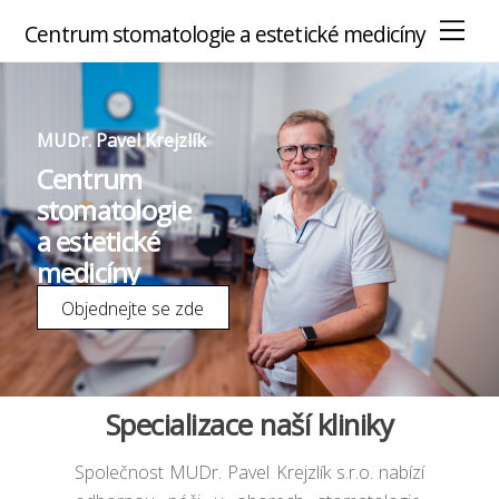
M
Centrum stomatologie a estetické medicíny
e
n
u
MUDr. Pavel Krejzlík
Centrum
stomatologie
a estetické
medicíny
Objednejte se zde
Specializace naší kliniky
Společnost MUDr. Pavel Krejzlík s.r.o. nabízí