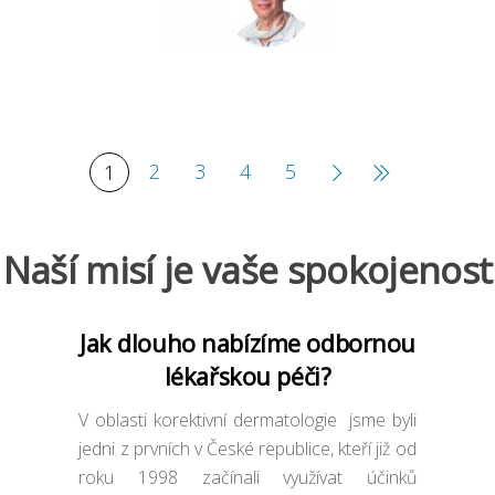
2
3
4
5
1
Naší misí je vaše spokojenost
Jak dlouho nabízíme odbornou
lékařskou péči?
V oblasti korektivní dermatologie jsme byli
jedni z prvních v České republice, kteří již od
roku 1998 začínali využívat účinků