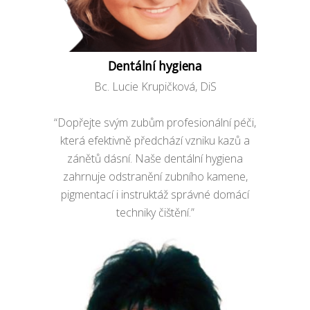
Dentální hygiena
Bc. Lucie Krupičková, DiS
“Dopřejte svým zubům profesionální péči,
která efektivně předchází vzniku kazů a
zánětů dásní. Naše dentální hygiena
zahrnuje odstranění zubního kamene,
pigmentací i instruktáž správné domácí
techniky čištění.”