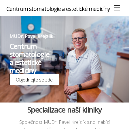
M
Centrum stomatologie a estetické medicíny
e
n
u
MUDr. Pavel Krejzlík
Centrum
stomatologie
a estetické
medicíny
Objednejte se zde
Specializace naší kliniky
Společnost MUDr. Pavel Krejzlík s.r.o. nabízí