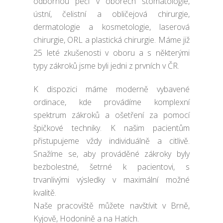
odbornou péči v oborech stomatologie,
ústní, čelistní a obličejová chirurgie,
dermatologie a kosmetologie, laserová
chirurgie, ORL a plastická chirurgie. Máme již
25 leté zkušenosti v oboru a s některými
typy zákroků jsme byli jedni z prvních v ČR.
K dispozici máme moderně vybavené
ordinace, kde provádíme komplexní
spektrum zákroků a ošetření za pomocí
špičkové techniky. K našim pacientům
přistupujeme vždy individuálně a citlivě.
Snažíme se, aby prováděné zákroky byly
bezbolestné, šetrné k pacientovi, s
trvanlivými výsledky v maximální možné
kvalitě.
Naše pracoviště můžete navštívit v Brně,
Kyjově, Hodoníně a na Hatích.