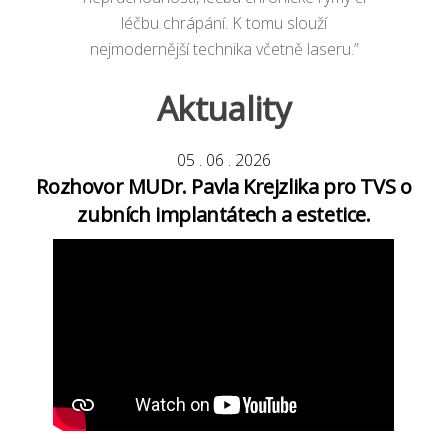
léčbu chrápání. K tomu slouží
nejmodernější technika včetně laseru.”
Aktuality
05
.
06
.
2026
Rozhovor MUDr. Pavla Krejzlika pro TVS o
zubních implantátech a estetice.