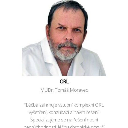
ORL
MUDr. Tomáš Moravec
“Léčba zahrnuje vstupní komplexní ORL
vyšetření, konzultaci a návrh řešení.
Specializujeme se na řešení nosní
neprůchodnosti, léčbu chronické rýmy či