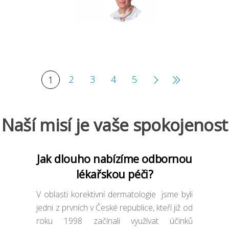
2
3
4
5
1
Naší misí je vaše spokojenost
Jak dlouho nabízíme odbornou
lékařskou péči?
V oblasti korektivní dermatologie jsme byli
jedni z prvních v České republice, kteří již od
roku 1998 začínali využívat účinků