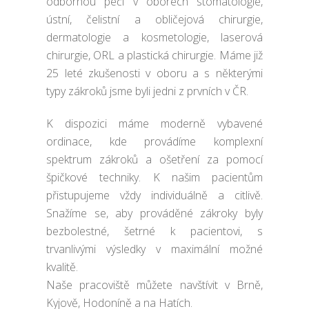
odbornou péči v oborech stomatologie,
ústní, čelistní a obličejová chirurgie,
dermatologie a kosmetologie, laserová
chirurgie, ORL a plastická chirurgie. Máme již
25 leté zkušenosti v oboru a s některými
typy zákroků jsme byli jedni z prvních v ČR.
K dispozici máme moderně vybavené
ordinace, kde provádíme komplexní
spektrum zákroků a ošetření za pomocí
špičkové techniky. K našim pacientům
přistupujeme vždy individuálně a citlivě.
Snažíme se, aby prováděné zákroky byly
bezbolestné, šetrné k pacientovi, s
trvanlivými výsledky v maximální možné
kvalitě.
Naše pracoviště můžete navštívit v Brně,
Kyjově, Hodoníně a na Hatích.