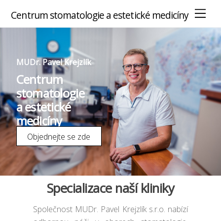
M
Centrum stomatologie a estetické medicíny
e
n
u
MUDr. Pavel Krejzlík
Centrum
stomatologie
a estetické
medicíny
Objednejte se zde
Specializace naší kliniky
Společnost MUDr. Pavel Krejzlík s.r.o. nabízí