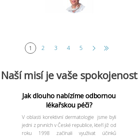
2
3
4
5
1
Naší misí je vaše spokojenost
Jak dlouho nabízíme odbornou
lékařskou péči?
V oblasti korektivní dermatologie jsme byli
jedni z prvních v České republice, kteří již od
roku 1998 začínali využívat účinků