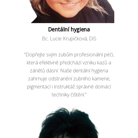
Dentální hygiena
Bc. Lucie Krupičková, DiS
“Dopřejte svým zubům profesionální péči,
která efektivně předchází vzniku kazů a
zánětů dásní. Naše dentální hygiena
zahrnuje odstranění zubního kamene,
pigmentací i instruktáž správné domácí
techniky čištění.”