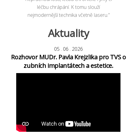
léčbu chrápání. K tomu slouží
nejmodernější technika včetně laseru.”
Aktuality
05
.
06
.
2026
Rozhovor MUDr. Pavla Krejzlika pro TVS o
zubních implantátech a estetice.