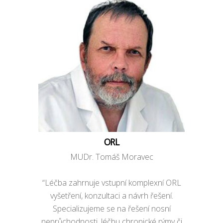
ORL
MUDr. Tomáš Moravec
“Léčba zahrnuje vstupní komplexní ORL
vyšetření, konzultaci a návrh řešení.
Specializujeme se na řešení nosní
neprůchodnosti, léčbu chronické rýmy či