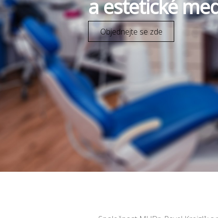
a estetické med
Objednejte se zde