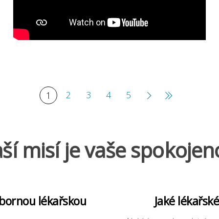
2
3
4
5
1
ší misí je vaše spokojen
dbornou lékařskou
Jaké lékařsk