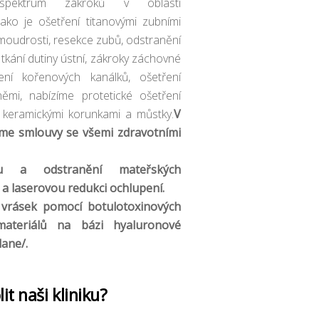
spektrum zákroků v oblasti
jako je ošetření titanovými zubními
moudrosti, resekce zubů, odstranění
tkání dutiny ústní, zákroky záchovné
ení kořenových kanálků, ošetření
němi, nabízíme protetické ošetření
 keramickými korunkami a můstky.
V
me smlouvy se všemi zdravotními
ku a odstranění mateřských
a laserovou redukci ochlupení.
sek pomocí botulotoxinových
materiálů na bázi hyaluronové
lane/.
it naši kliniku?