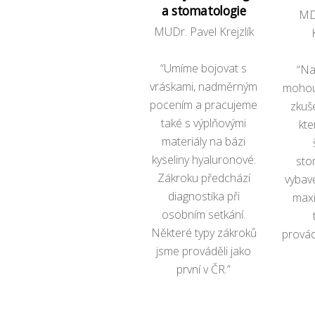
a stomatologie
MD
MUDr. Pavel Krejzlík
“Umíme bojovat s
“Na
vráskami, nadměrným
mohou
pocením a pracujeme
zkuš
také s výplňovými
kte
materiály na bázi
kyseliny hyaluronové.
sto
Zákroku předchází
vybave
diagnostika při
maxi
osobním setkání.
Některé typy zákroků
provád
jsme prováděli jako
první v ČR.”