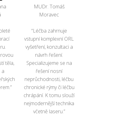
ana
MUDr. Tomáš
á
Moravec
leté
“Léčba zahrnuje
prací
vstupní komplexní ORL
ru.
vyšetření, konzultaci a
erovou
návrh řešení.
tí těla,
Specializujeme se na
 a
řešení nosní
eřských
neprůchodnosti, léčbu
rem.”
chronické rýmy či léčbu
chrápání. K tomu slouží
nejmodernější technika
včetně laseru.”