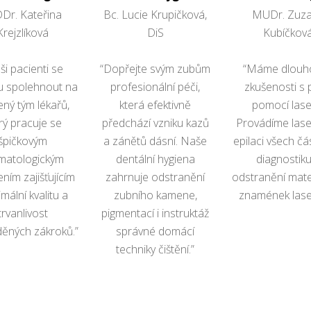
Dr. Kateřina
Bc. Lucie Krupičková,
MUDr. Zuz
Krejzlíková
DiS
Kubíčkov
ši pacienti se
“Dopřejte svým zubům
“Máme dlouho
 spolehnout na
profesionální péči,
zkušenosti s 
ený tým lékařů,
která efektivně
pomocí lase
rý pracuje se
předchází vzniku kazů
Provádíme las
špičkovým
a zánětů dásní. Naše
epilaci všech čás
matologickým
dentální hygiena
diagnostiku
ním zajišťujícím
zahrnuje odstranění
odstranění mat
mální kvalitu a
zubního kamene,
znamének lase
trvanlivost
pigmentací i instruktáž
ěných zákroků.”
správné domácí
techniky čištění.”