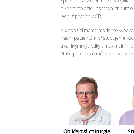
Společnost MUDr. Pavel Krejzlík s.r
a kosmetologie, laserová chirurgie,
jedni z prvních v ČR.
K dispozici máme moderně vybavené
našim pacientům přistupujeme vždy 
trvanlivými výsledky v maximální mož
Naše pracoviště můžete navštívit v
Obličejová chirurgie
St