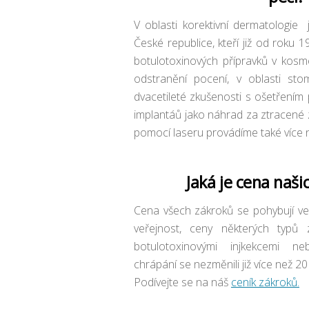
V oblasti korektivní dermatologie 
České republice, kteří již od roku 1
botulotoxinových přípravků v kosme
odstranění pocení, v oblasti st
dvacetileté zkušenosti s ošetřením
implantáů jako náhrad za ztracené
pomocí laseru provádíme také více n
Jaká je cena naši
Cena všech zákroků se pohybují ve 
veřejnost, ceny některých typů 
botulotoxinovými injkekcemi n
chrápání se nezměnili již více než 20 
Podívejte se na náš
ceník zákroků.