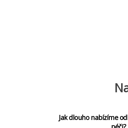
Na
Jak dlouho nabízíme o
péči?