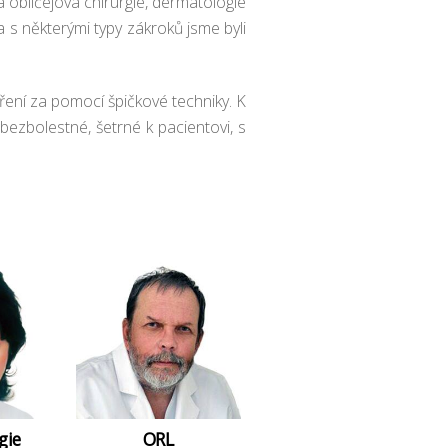
a obličejová chirurgie, dermatologie
a s některými typy zákroků jsme byli
ení za pomocí špičkové techniky. K
bezbolestné, šetrné k pacientovi, s
gie
ORL