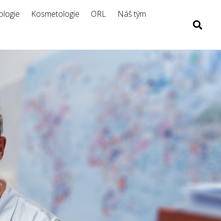
logie
Kosmetologie
ORL
Náš tým