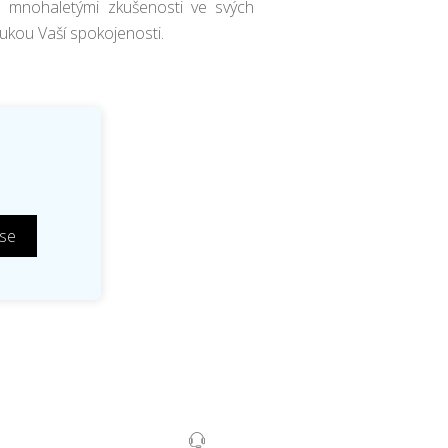
mnohaletými zkušenosti ve svých
rukou Vaší spokojenosti.
 se