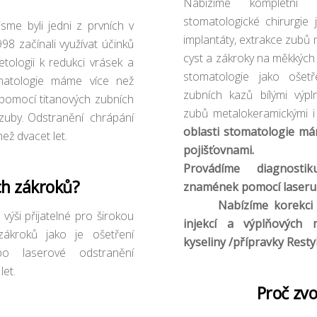
Nabízíme kompletní 
stomatologické chirurgie 
jsme byli jedni z prvních v
implantáty, extrakce zubů 
998 začínali využívat účinků
cyst a zákroky na měkkých 
tologii k redukci vrásek a
stomatologie jako ošetř
omatologie máme více než
zubních kazů bílými výpl
 pomocí titanových zubních
zubů metalokeramickými i
 zuby. Odstranění chrápání
oblasti stomatologie má
ež dvacet let.
pojišťovnami.
Provádíme diagnosti
ch zákroků?
znamének pomocí laseru 
Nabízíme korekci vrá
výši přijatelné pro širokou
injekcí a výplňových 
zákroků jako je ošetření
kyseliny /přípravky Resty
ebo laserové odstranění
let.
Proč zvol