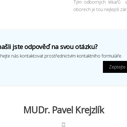
Tým odborných lékařů s 
oborech je tou nejlepší zá
ašli jste odpověď na svou otázku?
ejte nás kontaktovat prostřednictvím kontaktního formuláře.
Zeptejte
MUDr. Pavel Krejzlík