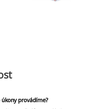
ost
é úkony provádíme?