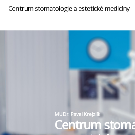
Centrum stomatologie a estetické medicíny
MUDr. Pavel Krejzlík
Centrum stoma