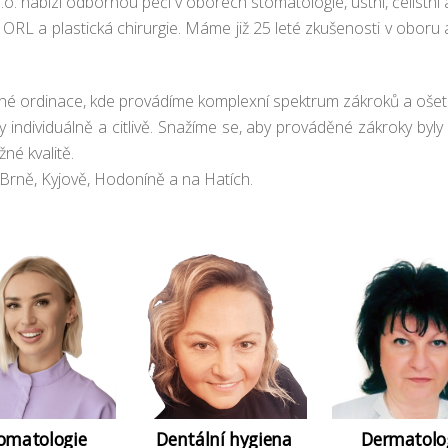
.o. nabízí odbornou péči v oborech stomatologie, ústní, čelistní 
 ORL a plastická chirurgie. Máme již 25 leté zkušenosti v oboru 
 ordinace, kde provádíme komplexní spektrum zákroků a ošetř
individuálně a citlivě. Snažíme se, aby prováděné zákroky byly 
né kvalitě.
 Brně, Kyjově, Hodoníně a na Hatích.
omatologie
Dentální hygiena
Dermatolo